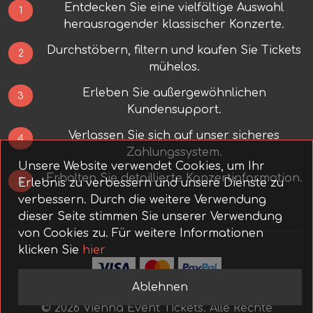
Entdecken Sie eine vielfältige Auswahl
1
herausragender klassischer Konzerte.
Durchstöbern, filtern und kaufen Sie Tickets
2
mühelos.
Erleben Sie außergewöhnlichen
3
Kundensupport.
Verlassen Sie sich auf unser sicheres
4
Zahlungssystem.
Unsere Website verwendet Cookies, um Ihr
Erhalten Sie detaillierte Konzertinformation.
5
Erlebnis zu verbessern und unsere Dienste zu
verbessern. Durch die weitere Verwendung
dieser Seite stimmen Sie unserer Verwendung
von Cookies zu.
Für weitere Informationen
klicken Sie
hier
Ablehnen
©
2026
Vienna Event Tickets.
Alle Rechte