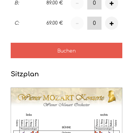
-
+
B
:
89.00
€
-
+
C
:
69.00
€
Buchen
Sitzplan